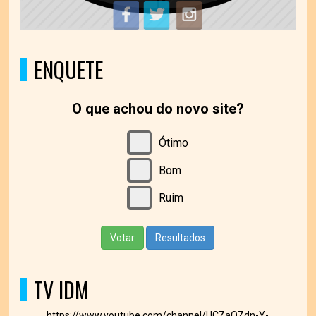
ENQUETE
O que achou do novo site?
Ótimo
Bom
Ruim
Votar
Resultados
TV IDM
https://www.youtube.com/channel/UCZaOZdn-Y-