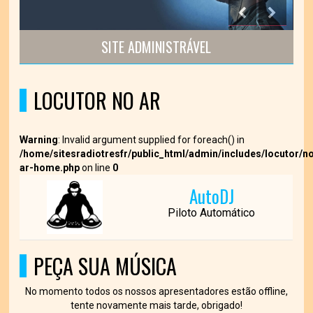
E ADMINISTRÁVEL
SITE ADMI
LOCUTOR NO AR
Warning
: Invalid argument supplied for foreach() in
/home/sitesradiotresfr/public_html/admin/includes/locutor/n
ar-home.php
on line
0
AutoDJ
Piloto Automático
PEÇA SUA MÚSICA
No momento todos os nossos apresentadores estão offline,
tente novamente mais tarde, obrigado!