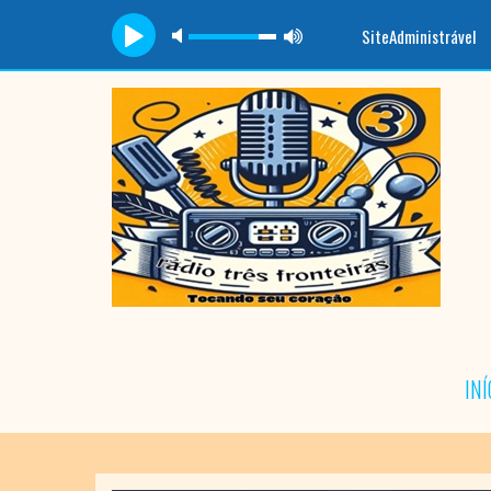
SiteAdministrável
INÍ