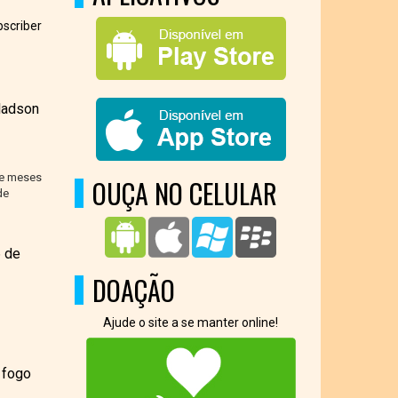
scriber
ladson
ve meses
OUÇA NO CELULAR
de
6 de
DOAÇÃO
Ajude o site a se manter online!
 fogo