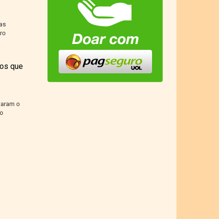
as
ro
tos que
taram o
io