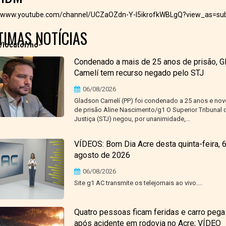
//www.youtube.com/channel/UCZaOZdn-Y-I5ikrofkWBLgQ?view_as=sub
TIMAS NOTÍCIAS
/locutor/no-
Condenado a mais de 25 anos de prisão, G
Camelí tem recurso negado pelo STJ
06/08/2026
Gladson Camelí (PP) foi condenado a 25 anos e no
de prisão Aline Nascimento/g1 O Superior Tribunal 
Justiça (STJ) negou, por unanimidade,...
VÍDEOS: Bom Dia Acre desta quinta-feira, 
agosto de 2026
06/08/2026
Site g1 AC transmite os telejornais ao vivo....
Quatro pessoas ficam feridas e carro pega
após acidente em rodovia no Acre; VÍDEO