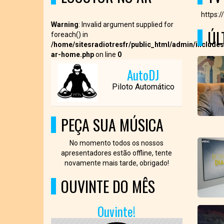
https:
Warning
: Invalid argument supplied for
ÚL
foreach() in
/home/sitesradiotresfr/public_html/admin/includes
ar-home.php
on line
0
AutoDJ
Piloto Automático
PEÇA SUA MÚSICA
No momento todos os nossos
apresentadores estão offline, tente
novamente mais tarde, obrigado!
OUVINTE DO MÊS
Ouvinte!