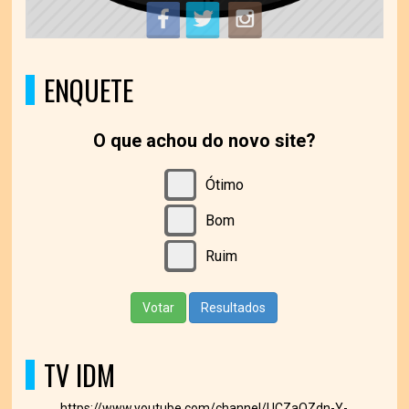
ENQUETE
O que achou do novo site?
Ótimo
Bom
Ruim
Votar
Resultados
TV IDM
https://www.youtube.com/channel/UCZaOZdn-Y-