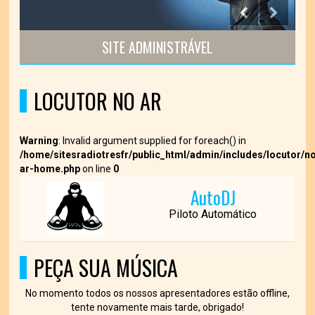
SITE ADMINISTRÁVEL
S
LOCUTOR NO AR
Warning
: Invalid argument supplied for foreach() in
/home/sitesradiotresfr/public_html/admin/includes/locutor/n
ar-home.php
on line
0
AutoDJ
Piloto Automático
PEÇA SUA MÚSICA
No momento todos os nossos apresentadores estão offline,
tente novamente mais tarde, obrigado!