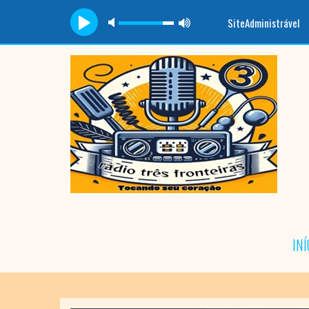
SiteAdministrável
INÍ