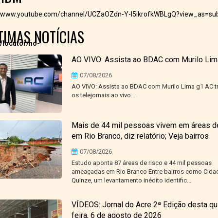
//www.youtube.com/channel/UCZaOZdn-Y-I5ikrofkWBLgQ?view_as=sub
TIMAS NOTÍCIAS
/locutor/no-
AO VIVO: Assista ao BDAC com Murilo Lim
07/08/2026
AO VIVO: Assista ao BDAC com Murilo Lima g1 AC t
os telejornais ao vivo....
Mais de 44 mil pessoas vivem em áreas de
em Rio Branco, diz relatório; Veja bairros
07/08/2026
Estudo aponta 87 áreas de risco e 44 mil pessoas
ameaçadas em Rio Branco Entre bairros como Cida
Quinze, um levantamento inédito identific...
VÍDEOS: Jornal do Acre 2ª Edição desta qu
feira, 6 de agosto de 2026