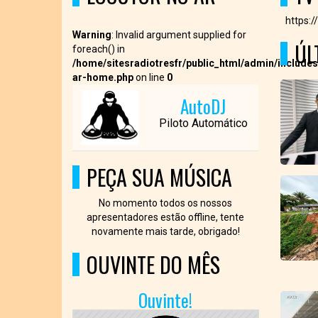
https:
Warning
: Invalid argument supplied for
ÚL
foreach() in
/home/sitesradiotresfr/public_html/admin/includes
ar-home.php
on line
0
AutoDJ
Piloto Automático
PEÇA SUA MÚSICA
No momento todos os nossos
apresentadores estão offline, tente
novamente mais tarde, obrigado!
OUVINTE DO MÊS
Ouvinte!