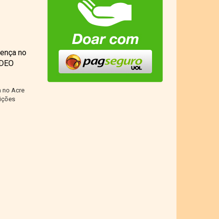
sença no
ÍDEO
 no Acre
ições