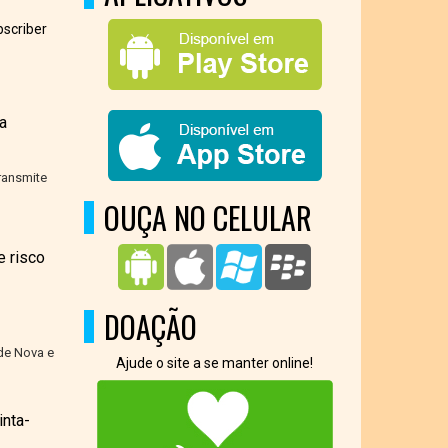
scriber
a
ransmite
OUÇA NO CELULAR
 risco
DOAÇÃO
de Nova e
Ajude o site a se manter online!
inta-