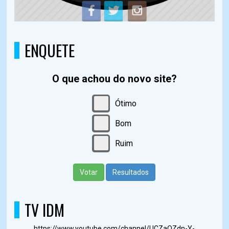
ENQUETE
O que achou do novo site?
Ótimo
Bom
Ruim
Votar
Resultados
TV IDM
https://www.youtube.com/channel/UCZaOZdn-Y-