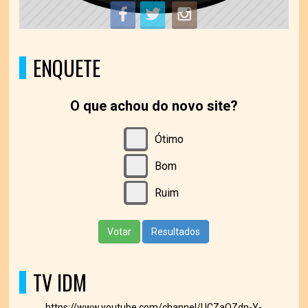
ENQUETE
O que achou do novo site?
Ótimo
Bom
Ruim
Votar
Resultados
TV IDM
https://www.youtube.com/channel/UCZaOZdn-Y-